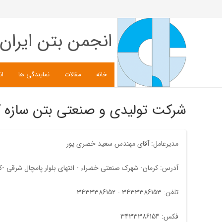
انجمن بتن ایران
خانه
مقالات
نمایندگی ها
ان
شرکت تولیدی و صنعتی بتن سازه ک
مدیرعامل: آقای مهندس سعيد خضری پور
آدرس: کرمان- شهرک صنعتی خضراء - انتهای بلوار پامچال شرقی -کدپستی: 9
تلفن: 3433386153 - 3433386152
فکس: 3433386154