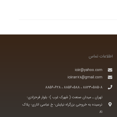
اطلاعات تماس
iciir@yahoo.com
iciiran78@gmail.com
88230585-8 ، 88560588 ، 88560628
تهران ـ ميدان صنعت ( شهرک غرب )- بلوار فرحزادی-
نرسيده به خروجی بزرگراه نيايش- خ عباسی اناری- پلاک
81