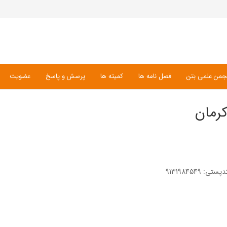
جمن علمی بتن
فصل نامه ها
کمیته ها
پرسش و پاسخ
عضویت
رمان
913198454