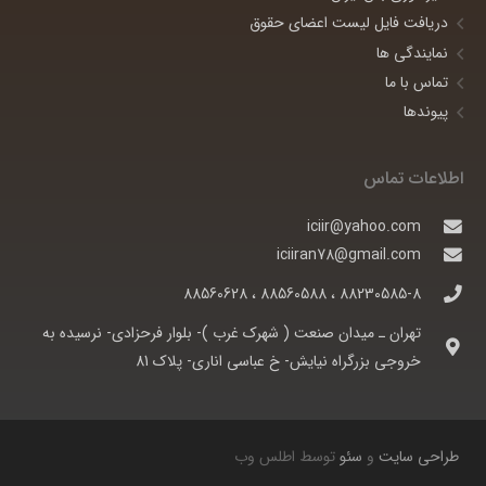
دریافت فایل لیست اعضای حقوق
نمایندگی ها
تماس با ما
پیوندها
اطلاعات تماس
iciir@yahoo.com
iciiran78@gmail.com
88230585-8 ، 88560588 ، 88560628
تهران ـ ميدان صنعت ( شهرک غرب )- بلوار فرحزادی- نرسيده به
خروجی بزرگراه نيايش- خ عباسی اناری- پلاک 81
طراحی سایت
و
سئو
توسط اطلس وب