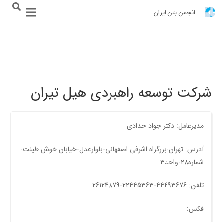
انجمن بتن ایران
شرکت توسعه راهبردی هیل تیران
مدیرعامل: دکتر جواد حدادی
آدرس: تهران-بزرگراه اشرفی اصفهانی-بلوارعدل-خیابان خوش طینت-
شماره28-واحد3
تلفن: 44493676-22445363-26124879
فکس: