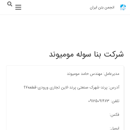
انجمن بتن ایران
شرکت بنا سوله مومیوند
مدیرعامل: مهندس حامد مومیوند
آدرس: پرند-شهرک صنعتی پرند-لاین تجاری ورودی-قطعهt7
تلفن: 09125091973
فکس:
ایمیل: