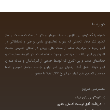
درباره ما
همراه با گسترش روز افزون مصرف سیمان و بتن در صنعت ساخت و ساز
کشور فکر ایجاد انجمنی که بتواند فعالیتهای علمی و فنی و تحقیقاتی در
این زمینه را مرکزیت دهد از مدت های پیش در اذهان عمومی دست
اندرکاران این رشته از مهندسی وجود داشته است. در نتیجه ممارست و
فعالیتهای ممتد و پی¬گیری که توسط جمعی از کارشناسان و علاقه مندان
این حرفه بعمل آمد. بدنبال این امر اولین جلسه مجمع عمومی اعضا
موسس انجمن بتن ایران در تاریخ 78/11/27 با حضور
…
دسترسی سریع
دایرکتوری بتن ایران
دریافت فایل لیست اعضای حقوق