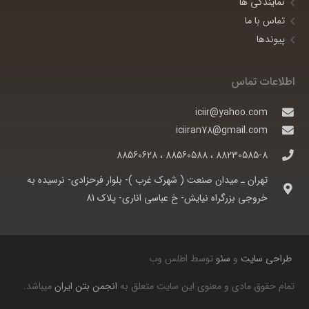
نمایندگی ها
تماس با ما
پیوندها
اطلاعات تماس
iciir@yahoo.com
iciiran78@gmail.com
88230585-8 ، 88560588 ، 88560628
تهران ـ ميدان صنعت ( شهرک غرب )- بلوار فرحزادی- نرسيده به
خروجی بزرگراه نيايش- خ عباسی اناری- پلاک 81
طراحی سایت
و
سئو
توسط اطلس وب
تمام حقوق مادی و معنوی این سایت متعلق به
انجمن بتن ایران
میباشد.