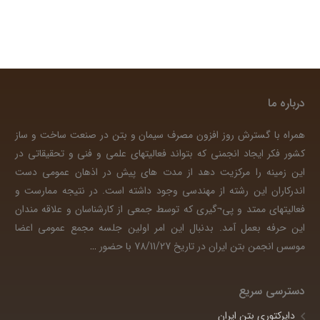
درباره ما
همراه با گسترش روز افزون مصرف سیمان و بتن در صنعت ساخت و ساز
کشور فکر ایجاد انجمنی که بتواند فعالیتهای علمی و فنی و تحقیقاتی در
این زمینه را مرکزیت دهد از مدت های پیش در اذهان عمومی دست
اندرکاران این رشته از مهندسی وجود داشته است. در نتیجه ممارست و
فعالیتهای ممتد و پی¬گیری که توسط جمعی از کارشناسان و علاقه مندان
این حرفه بعمل آمد. بدنبال این امر اولین جلسه مجمع عمومی اعضا
موسس انجمن بتن ایران در تاریخ 78/11/27 با حضور
…
دسترسی سریع
دایرکتوری بتن ایران