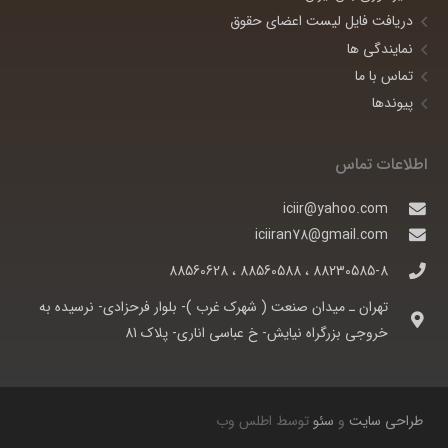
دریافت فایل لیست اعضای حقوق
نمایندگی ها
تماس با ما
پیوندها
اطلاعات تماس
iciir@yahoo.com
iciiran78@gmail.com
88230585-8 ، 88560588 ، 88560628
تهران ـ ميدان صنعت ( شهرک غرب )- بلوار فرحزادی- نرسيده به
خروجی بزرگراه نيايش- خ عباسی اناری- پلاک 81
طراحی سایت
و
سئو
توسط اطلس وب