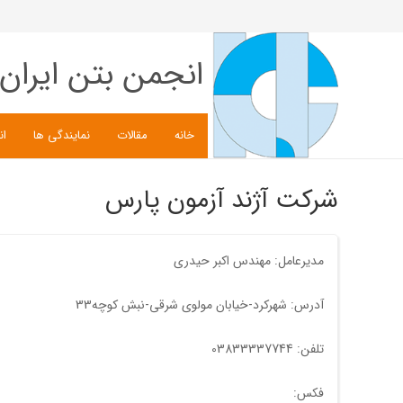
انجمن بتن ایران
خانه
مقالات
نمایندگی ها
ان
شرکت آژند آزمون پارس
مدیرعامل: مهندس اکبر حیدری
آدرس: شهرکرد-خیابان مولوی شرقی-نبش کوچه33
تلفن: 03833337744
فکس: