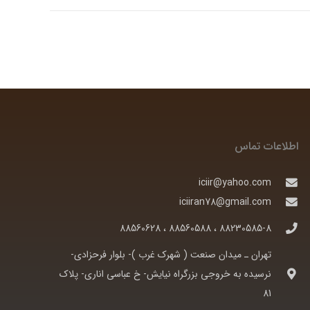
اطلاعات تماس
iciir@yahoo.com
iciiran78@gmail.com
88230585-8 ، 88560588 ، 88560628
تهران ـ ميدان صنعت ( شهرک غرب )- بلوار فرحزادی-
نرسيده به خروجی بزرگراه نيايش- خ عباسی اناری- پلاک
81