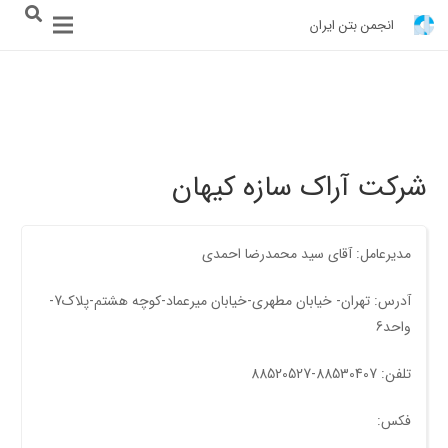
انجمن بتن ایران
شرکت آراک سازه کیهان
مدیرعامل: آقای سید محمدرضا احمدی
آدرس: تهران- خیابان مطهری-خیابان میرعماد-کوچه هشتم-پلاک7-
واحد6
تلفن: 88530407-88520527
فکس: