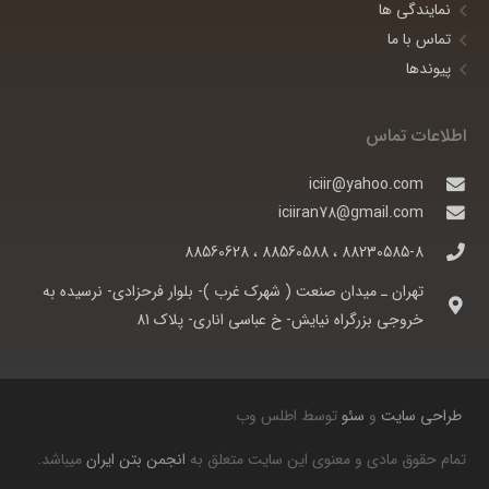
نمایندگی ها
تماس با ما
پیوندها
اطلاعات تماس
iciir@yahoo.com
iciiran78@gmail.com
88230585-8 ، 88560588 ، 88560628
تهران ـ ميدان صنعت ( شهرک غرب )- بلوار فرحزادی- نرسيده به
خروجی بزرگراه نيايش- خ عباسی اناری- پلاک 81
طراحی سایت
و
سئو
توسط اطلس وب
تمام حقوق مادی و معنوی این سایت متعلق به
انجمن بتن ایران
میباشد.