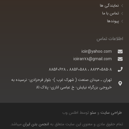
نمایندگی ها
تماس با ما
پیوندها
اطلاعات تماس
iciir@yahoo.com
iciiran78@gmail.com
88230585-8 ، 88560588 ، 88560628
تهران ـ ميدان صنعت ( شهرک غرب )- بلوار فرحزادی- نرسيده به
خروجی بزرگراه نيايش- خ عباسی اناری- پلاک 81
طراحی سایت
و
سئو
توسط اطلس وب
تمام حقوق مادی و معنوی این سایت متعلق به
انجمن بتن ایران
میباشد.