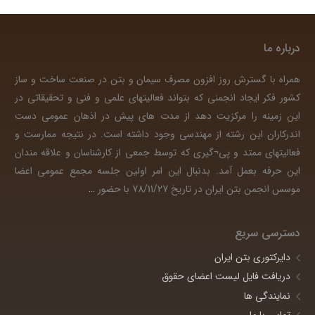
درباره ما
همراه با گسترش روز افزون مصرف سیمان و بتن در صنعت ساخت و ساز
کشور فکر ایجاد انجمنی که بتواند فعالیتهای علمی و فنی و تحقیقاتی در
این زمینه را مرکزیت دهد از مدت های پیش در اذهان عمومی دست
اندرکاران این رشته از مهندسی وجود داشته است. در نتیجه ممارست و
فعالیتهای ممتد و پی¬گیری که توسط جمعی از کارشناسان و علاقه مندان
این حرفه بعمل آمد. بدنبال این امر اولین جلسه مجمع عمومی اعضا
موسس انجمن بتن ایران در تاریخ 78/11/27 با حضور
…
دسترسی سریع
دایرکتوری بتن ایران
دریافت فایل لیست اعضای حقوق
نمایندگی ها