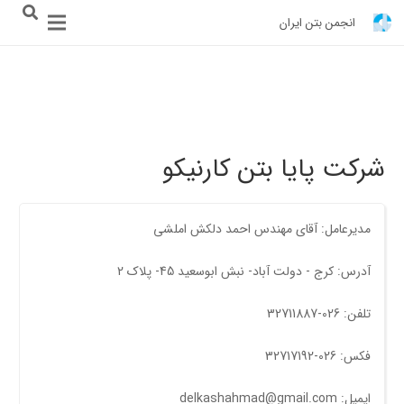
انجمن بتن ایران
شرکت پایا بتن کارنیکو
مدیرعامل: آقای مهندس احمد دلکش املشی
آدرس: کرج - دولت آباد- نبش ابوسعيد 45- پلاک 2
تلفن: 026-32711887
فکس: 026-32717192
ایمیل: delkashahmad@gmail.com