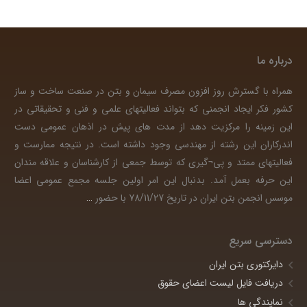
درباره ما
همراه با گسترش روز افزون مصرف سیمان و بتن در صنعت ساخت و ساز
کشور فکر ایجاد انجمنی که بتواند فعالیتهای علمی و فنی و تحقیقاتی در
این زمینه را مرکزیت دهد از مدت های پیش در اذهان عمومی دست
اندرکاران این رشته از مهندسی وجود داشته است. در نتیجه ممارست و
فعالیتهای ممتد و پی¬گیری که توسط جمعی از کارشناسان و علاقه مندان
این حرفه بعمل آمد. بدنبال این امر اولین جلسه مجمع عمومی اعضا
موسس انجمن بتن ایران در تاریخ 78/11/27 با حضور
…
دسترسی سریع
دایرکتوری بتن ایران
دریافت فایل لیست اعضای حقوق
نمایندگی ها