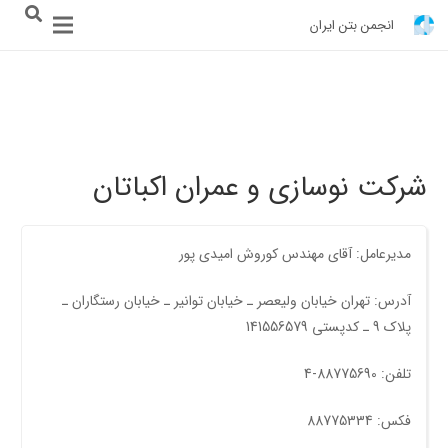
انجمن بتن ایران
شرکت نوسازی و عمران اکباتان
مدیرعامل: آقای مهندس کوروش اميدی پور
آدرس: تهران خیابان ولیعصر ـ خیابان توانیر ـ خیابان رستگاران ـ
پلاک 9 ـ کدپستی 141556579
تلفن: 88775690-4
فکس: 88775334