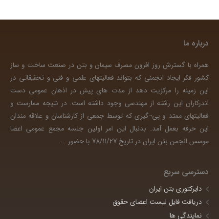
درباره ما
همراه با گسترش روز افزون مصرف سیمان و بتن در صنعت ساخت و ساز
کشور فکر ایجاد انجمنی که بتواند فعالیتهای علمی و فنی و تحقیقاتی در
این زمینه را مرکزیت دهد از مدت های پیش در اذهان عمومی دست
اندرکاران این رشته از مهندسی وجود داشته است. در نتیجه ممارست و
فعالیتهای ممتد و پی¬گیری که توسط جمعی از کارشناسان و علاقه مندان
این حرفه بعمل آمد. بدنبال این امر اولین جلسه مجمع عمومی اعضا
موسس انجمن بتن ایران در تاریخ 78/11/27 با حضور
…
دسترسی سریع
دایرکتوری بتن ایران
دریافت فایل لیست اعضای حقوق
نمایندگی ها