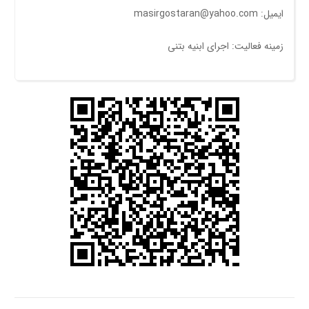
ایمیل: masirgostaran@yahoo.com
زمینه فعالیت: اجرای ابنیه بتنی