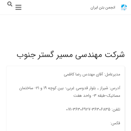
انجمن بتن ایران
شرکت مهندسی مسیر گستر جنوب
مدیرعامل: آقای مهندس رضا کاظمی
آدرس: شیراز ـ بلوار قدوسی غربی- بين کوچه 19 و 21- ساختمان
مصانيک-طبقه 3- واحد هفت
تلفن: 36306835-36306927-071
فکس: