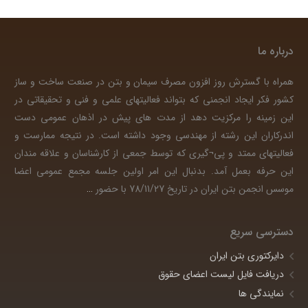
درباره ما
همراه با گسترش روز افزون مصرف سیمان و بتن در صنعت ساخت و ساز
کشور فکر ایجاد انجمنی که بتواند فعالیتهای علمی و فنی و تحقیقاتی در
این زمینه را مرکزیت دهد از مدت های پیش در اذهان عمومی دست
اندرکاران این رشته از مهندسی وجود داشته است. در نتیجه ممارست و
فعالیتهای ممتد و پی¬گیری که توسط جمعی از کارشناسان و علاقه مندان
این حرفه بعمل آمد. بدنبال این امر اولین جلسه مجمع عمومی اعضا
موسس انجمن بتن ایران در تاریخ 78/11/27 با حضور
…
دسترسی سریع
دایرکتوری بتن ایران
دریافت فایل لیست اعضای حقوق
نمایندگی ها