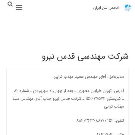
انجمن بتن ایران
شرکت مهندسی قدس نیرو
مدیرعامل: آقای مهندس سعید مهذب ترابی
آدرس: تهران خیابان مطهری ـ بعد از چهار راه سهروردی ـ شماره 82
‌ـ کدپستی:1566775711 ـ شرکت قدس نیرو جناب آقای مهندس سید
مهذب ترابی
تلفن: 88700454-88403613
فکس: 88411704