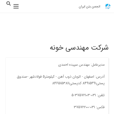
انجمن بتن ایران
شرکت مهندسی خونه
مدیرعامل: مهندس سپیده احمدی
آدرس: اصفهان - اتوبان ذوب آهن - کیلومتر5 فولادشهر -صندوق
پستی84915491 کدپستی8465153811
تلفن: 031-37572103-5
فکس: 031-37572200