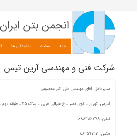
انجمن بتن ایران
خانه
مقالات
نمایندگی ها
ان
شرکت فنی و مهندسی آرین تیس
مدیرعامل: آقای مهندس علی اکبر معصومی
آدرس: تهران ـ کوی نصر ـ خ علیالی غربی ـ پلاک 115 ـ طبقه دوم ـ واحد 3 ـ کدپستی:1447713551 ـ شرکت آرین تیس ـ جناب آقای مهندس علی اکبر معصومی
تلفن: 88486778-9
فکس: 88259793