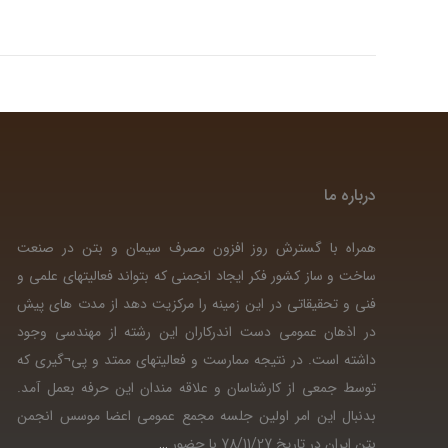
درباره ما
همراه با گسترش روز افزون مصرف سیمان و بتن در صنعت
ساخت و ساز کشور فکر ایجاد انجمنی که بتواند فعالیتهای علمی و
فنی و تحقیقاتی در این زمینه را مرکزیت دهد از مدت های پیش
در اذهان عمومی دست اندرکاران این رشته از مهندسی وجود
داشته است. در نتیجه ممارست و فعالیتهای ممتد و پی¬گیری که
توسط جمعی از کارشناسان و علاقه مندان این حرفه بعمل آمد.
بدنبال این امر اولین جلسه مجمع عمومی اعضا موسس انجمن
بتن ایران در تاریخ 78/11/27 با حضور
…