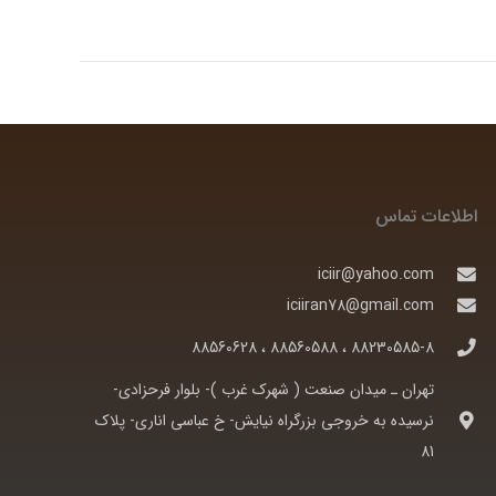
اطلاعات تماس
iciir@yahoo.com
iciiran78@gmail.com
88230585-8 ، 88560588 ، 88560628
تهران ـ ميدان صنعت ( شهرک غرب )- بلوار فرحزادی-
نرسيده به خروجی بزرگراه نيايش- خ عباسی اناری- پلاک
81