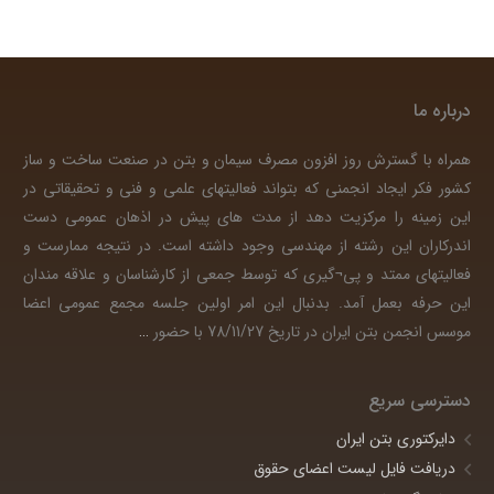
درباره ما
همراه با گسترش روز افزون مصرف سیمان و بتن در صنعت ساخت و ساز
کشور فکر ایجاد انجمنی که بتواند فعالیتهای علمی و فنی و تحقیقاتی در
این زمینه را مرکزیت دهد از مدت های پیش در اذهان عمومی دست
اندرکاران این رشته از مهندسی وجود داشته است. در نتیجه ممارست و
فعالیتهای ممتد و پی¬گیری که توسط جمعی از کارشناسان و علاقه مندان
این حرفه بعمل آمد. بدنبال این امر اولین جلسه مجمع عمومی اعضا
موسس انجمن بتن ایران در تاریخ 78/11/27 با حضور
…
دسترسی سریع
دایرکتوری بتن ایران
دریافت فایل لیست اعضای حقوق