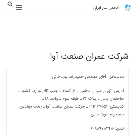
انجمن بتن ایران
شرکت عمران صنعت آوا
مدیرعامل: آقای مهندس حميدرضا یوردخانی
آدرس: تهران میدان فاطمی ـ خ گمنام ـ جنب تالار وزارت کشور ـ
ساختمان یاس ـ پلاک 26 ـ طبقه سوم ـ واحد 18 ـ
کدپستی:1414775511 ـ‌ شرکت عمران صنعت آوا ـ جناب مهندس
حمیدرضا یورد خانی
تلفن: 88978345-6