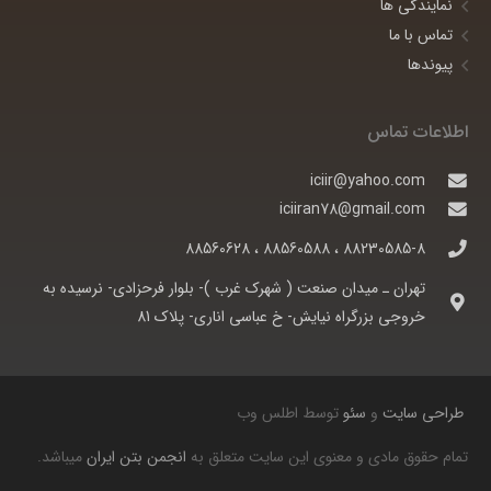
نمایندگی ها
تماس با ما
پیوندها
اطلاعات تماس
iciir@yahoo.com
iciiran78@gmail.com
88230585-8 ، 88560588 ، 88560628
تهران ـ ميدان صنعت ( شهرک غرب )- بلوار فرحزادی- نرسيده به
خروجی بزرگراه نيايش- خ عباسی اناری- پلاک 81
طراحی سایت
و
سئو
توسط اطلس وب
تمام حقوق مادی و معنوی این سایت متعلق به
انجمن بتن ایران
میباشد.