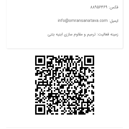
فکس: 88956469
ایمیل: info@omransanatava.com
زمینه فعالیت: ترمیم و مقاوم سازی ابنیه بتنی