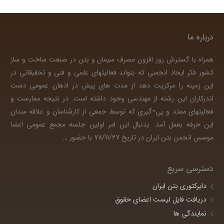
درباره ما
همراه با گسترش روز افزون مصرف سیمان و بتن در صنعت ساخت و ساز
کشور فکر ایجاد انجمنی که بتواند فعالیتهای علمی و فنی و تحقیقاتی در
این زمینه را مرکزیت دهد از مدت های پیش در اذهان عمومی دست
اندرکاران این رشته از مهندسی وجود داشته است. در نتیجه ممارست و
فعالیتهای ممتد و پی¬گیری که توسط جمعی از کارشناسان و علاقه مندان
این حرفه بعمل آمد. بدنبال این امر اولین جلسه مجمع عمومی اعضا
موسس انجمن بتن ایران در تاریخ 78/11/27 با حضور
…
دسترسی سریع
دایرکتوری بتن ایران
دریافت فایل لیست اعضای حقوق
نمایندگی ها