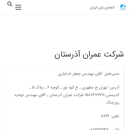
انجمن بتن ایران
شرکت عمران آذرستان
مدیرعامل: آقای مهندس جعفر خدایاری
آدرس: تهران خ مطهری ـ خ کوه نور ـ کوچه 6 ـ پلاک 5 ـ
کدپستی:1587677311 شرکت عمران آذرستان ـ آقای مهندس توحید
زورچنگ
تلفن: 8796
فکس: 88529345