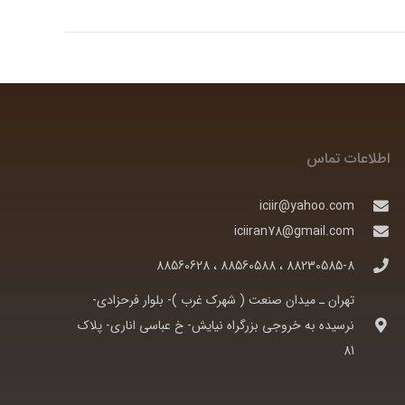
اطلاعات تماس
iciir@yahoo.com
iciiran78@gmail.com
88230585-8 ، 88560588 ، 88560628
تهران ـ ميدان صنعت ( شهرک غرب )- بلوار فرحزادی-
نرسيده به خروجی بزرگراه نيايش- خ عباسی اناری- پلاک
81