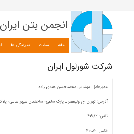
انجمن بتن ایران
خانه
مقالات
نمایندگی ها
ان
شرکت شورلول ایران
مدیرعامل: مهندس محمدحسن هندی زاده
آدرس: تهران -خ ولیعصر ـ پارک ساعی- ساختمان سپهر ساعی- پلاک2230-- واحد1403- کدپستی: 43389388
تلفن: 41982
فکس: 41982