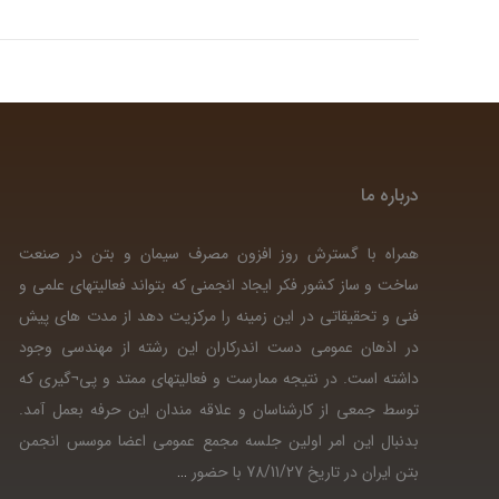
درباره ما
همراه با گسترش روز افزون مصرف سیمان و بتن در صنعت
ساخت و ساز کشور فکر ایجاد انجمنی که بتواند فعالیتهای علمی و
فنی و تحقیقاتی در این زمینه را مرکزیت دهد از مدت های پیش
در اذهان عمومی دست اندرکاران این رشته از مهندسی وجود
داشته است. در نتیجه ممارست و فعالیتهای ممتد و پی¬گیری که
توسط جمعی از کارشناسان و علاقه مندان این حرفه بعمل آمد.
بدنبال این امر اولین جلسه مجمع عمومی اعضا موسس انجمن
بتن ایران در تاریخ 78/11/27 با حضور
…