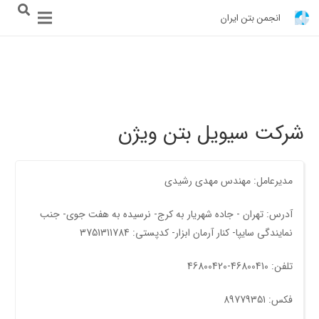
انجمن بتن ایران
شرکت سیویل بتن ویژن
مدیرعامل: مهندس مهدی رشیدی
آدرس: تهران - جاده شهريار به کرج- نرسيده به هفت جوی- جنب
نمايندگی سايپا- کنار آرمان ابزار- کدپستی: 3751311784
تلفن: 46800410-46800420
فکس: 89779351