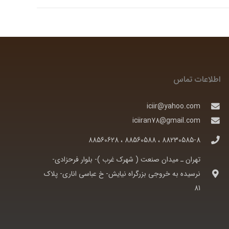
اطلاعات تماس
iciir@yahoo.com
iciiran78@gmail.com
88230585-8 ، 88560588 ، 88560628
تهران ـ ميدان صنعت ( شهرک غرب )- بلوار فرحزادی-
نرسيده به خروجی بزرگراه نيايش- خ عباسی اناری- پلاک
81