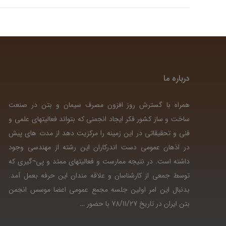
درباره ما
همراه با گسترش روز افزون مصرف سیمان و بتن در صنعت
ساخت و ساز کشور فکر ایجاد انجمنی که بتواند فعالیتهای علمی و
فنی و تحقیقاتی در این زمینه را مرکزیت دهد از مدت های پیش
در اذهان عمومی دست اندرکاران این رشته از مهندسی وجود
داشته است. در نتیجه ممارست و فعالیتهای ممتد و پی¬گیری که
توسط جمعی از کارشناسان و علاقه مندان این حرفه بعمل آمد.
بدنبال این امر اولین جلسه مجمع عمومی اعضا موسس انجمن
بتن ایران در تاریخ 78/11/27 با حضور
…