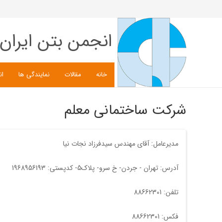
انجمن بتن ایران
خانه
مقالات
نمایندگی ها
ان
شرکت ساختمانی معلم
مدیرعامل: آقای مهندس سیدفرزاد نجات نيا
آدرس: تهران - جردن- خ سرو- پلاک5- کدپستی: 1968956193
تلفن: 88662301
فکس: 88662301