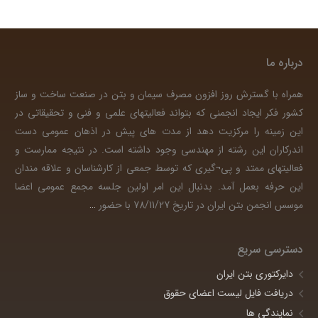
درباره ما
همراه با گسترش روز افزون مصرف سیمان و بتن در صنعت ساخت و ساز
کشور فکر ایجاد انجمنی که بتواند فعالیتهای علمی و فنی و تحقیقاتی در
این زمینه را مرکزیت دهد از مدت های پیش در اذهان عمومی دست
اندرکاران این رشته از مهندسی وجود داشته است. در نتیجه ممارست و
فعالیتهای ممتد و پی¬گیری که توسط جمعی از کارشناسان و علاقه مندان
این حرفه بعمل آمد. بدنبال این امر اولین جلسه مجمع عمومی اعضا
موسس انجمن بتن ایران در تاریخ 78/11/27 با حضور
…
دسترسی سریع
دایرکتوری بتن ایران
دریافت فایل لیست اعضای حقوق
نمایندگی ها