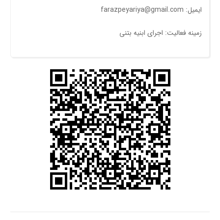
ایمیل: farazpeyariya@gmail.com
زمینه فعالیت: اجرای ابنیه بتنی