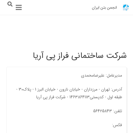
انجمن بتن ایران
شرکت ساختمانی فراز پی آریا
مدیرعامل: علیرضامحمدی
آدرس: تهران - مرزداران - خیابان نارون - خیابان البرز 1 - پلاک30 -
طبقه اول - کدپستی1463864113 - شرکت فراز پی آریا
تلفن: 56425843
فکس: