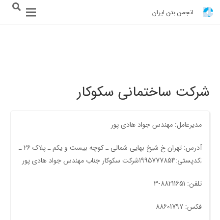
انجمن بتن ایران
شرکت ساختمانی سکوکار
مدیرعامل: مهندس جواد هادی پور
آدرس: تهران خ شیخ بهایی شمالی ـ کوچه بیست و یکم ـ پلاک 26 ـ
;کدپستی:1995777854شرکت سکوکار جناب مهندس جواد هادی پور
تلفن: 88211651-3
فکس: 88601797