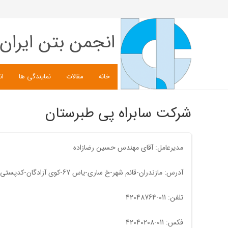
انجمن بتن ایران
خانه
مقالات
نمایندگی ها
ان
شرکت سابراه پی طبرستان
مدیرعامل: آقای مهندس حسین رضازاده
آدرس: مازندران-قائم شهر-خ ساری-یاس 67-کوی آزادگان-کدپستی 4763999919
تلفن: 011-42048764
فکس: 011-42040208