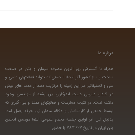
درباره ما
همراه با گسترش روز افزون مصرف سیمان و بتن در صنعت
ساخت و ساز کشور فکر ایجاد انجمنی که بتواند فعالیتهای علمی و
فنی و تحقیقاتی در این زمینه را مرکزیت دهد از مدت های پیش
در اذهان عمومی دست اندرکاران این رشته از مهندسی وجود
داشته است. در نتیجه ممارست و فعالیتهای ممتد و پی¬گیری که
توسط جمعی از کارشناسان و علاقه مندان این حرفه بعمل آمد.
بدنبال این امر اولین جلسه مجمع عمومی اعضا موسس انجمن
بتن ایران در تاریخ 78/11/27 با حضور
…