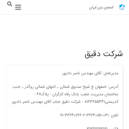
انجمن بتن ایران
شرکت دقیق
مدیرعامل: آقای مهندس ناصر دادپور
آدرس: اصفهان خ شیخ صدوق شمالی ـ انتهای شمالی روگذر ـ جنب
ساختمان مدیریت شعب بانک رفاه کارگران - پلاک67 -
کدپستی8163655441 - شرکت دقیق جناب آقای مهندس ناصر دادپور
تلفن: 031-36640151-2-36640266-71
فکس: 3136616355