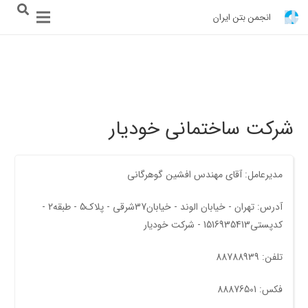
انجمن بتن ایران
شرکت ساختمانی خودیار
مدیرعامل: آقای مهندس افشين گوهرگانی
آدرس: تهران - خیابان الوند - خیابان37شرقی - پلاک5 - طبقه2 -
کدپستی1516935413 - شرکت خودیار
تلفن: 88788939
فکس: 88876501