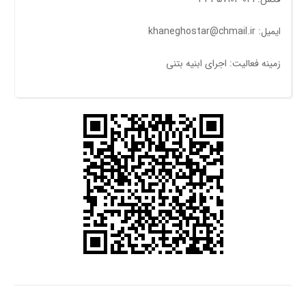
ایمیل: khaneghostar@chmail.ir
زمینه فعالیت: اجرای ابنیه بتنی