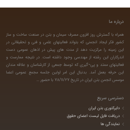
درباره ما
همراه با گسترش روز افزون مصرف سیمان و بتن در صنعت ساخت و ساز
کشور فکر ایجاد انجمنی که بتواند فعالیتهای علمی و فنی و تحقیقاتی در
این زمینه را مرکزیت دهد از مدت های پیش در اذهان عمومی دست
اندرکاران این رشته از مهندسی وجود داشته است. در نتیجه ممارست و
فعالیتهای ممتد و پی¬گیری که توسط جمعی از کارشناسان و علاقه مندان
این حرفه بعمل آمد. بدنبال این امر اولین جلسه مجمع عمومی اعضا
موسس انجمن بتن ایران در تاریخ 78/11/27 با حضور
…
دسترسی سریع
دایرکتوری بتن ایران
دریافت فایل لیست اعضای حقوق
نمایندگی ها