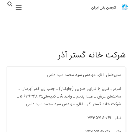
انجمن بتن ایران
شرکت خانه گستر آذر
مدیرعامل: آقای مهندس سید محمد سید علمی
آدرس: تبریز خ فارابی جنوبی (چایکنار) ـ جنب زیر گذر آبرسان ـ
ساختمان عرش ـ طبقه پنجم ـ واحد A ـ کدپستی:5163936817 ـ
شرکت خانه گستر آذر ـ آقای مهندس سید محمد سید علمی
تلفن: 041-33357101
فکس: 041-33357102