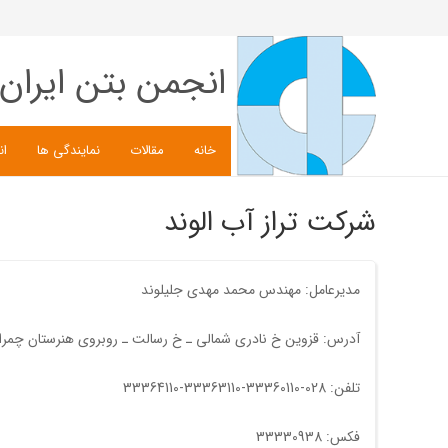
انجمن بتن ایران
خانه
مقالات
نمایندگی ها
ان
شرکت تراز آب الوند
مدیرعامل: مهندس محمد مهدی جلیلوند
آدرس: قزوین خ نادری شمالی ـ خ رسالت ـ روبروی هنرستان چمران ـ پلاک 215 - کدپستی3413747713 شرکت تراز آب الوند ـ ج
تلفن: 028-33360110-33363110-33364110
فکس: 33330938