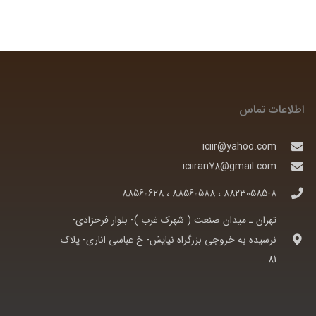
اطلاعات تماس
iciir@yahoo.com
iciiran78@gmail.com
88230585-8 ، 88560588 ، 88560628
تهران ـ ميدان صنعت ( شهرک غرب )- بلوار فرحزادی-
نرسيده به خروجی بزرگراه نيايش- خ عباسی اناری- پلاک
81