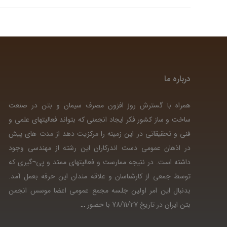
درباره ما
همراه با گسترش روز افزون مصرف سیمان و بتن در صنعت
ساخت و ساز کشور فکر ایجاد انجمنی که بتواند فعالیتهای علمی و
فنی و تحقیقاتی در این زمینه را مرکزیت دهد از مدت های پیش
در اذهان عمومی دست اندرکاران این رشته از مهندسی وجود
داشته است. در نتیجه ممارست و فعالیتهای ممتد و پی¬گیری که
توسط جمعی از کارشناسان و علاقه مندان این حرفه بعمل آمد.
بدنبال این امر اولین جلسه مجمع عمومی اعضا موسس انجمن
بتن ایران در تاریخ 78/11/27 با حضور
…