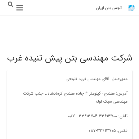
انجمن بتن ایران
شرکت مهندسی بتن پیش تنیده غرب
مدیرعامل: آقای مهندس فريد فتوحی
آدرس: سنندج- کیلومتر 4 جاده سنندج کرمانشاه ـ جنب شرکت
مهندسی سبک لوله
تلفن: 33613700-33613704 - 087
فکس: 33613705-087