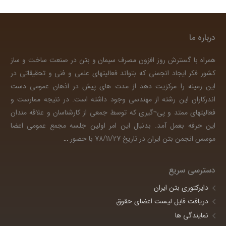
درباره ما
همراه با گسترش روز افزون مصرف سیمان و بتن در صنعت ساخت و ساز
کشور فکر ایجاد انجمنی که بتواند فعالیتهای علمی و فنی و تحقیقاتی در
این زمینه را مرکزیت دهد از مدت های پیش در اذهان عمومی دست
اندرکاران این رشته از مهندسی وجود داشته است. در نتیجه ممارست و
فعالیتهای ممتد و پی¬گیری که توسط جمعی از کارشناسان و علاقه مندان
این حرفه بعمل آمد. بدنبال این امر اولین جلسه مجمع عمومی اعضا
موسس انجمن بتن ایران در تاریخ 78/11/27 با حضور
…
دسترسی سریع
دایرکتوری بتن ایران
دریافت فایل لیست اعضای حقوق
نمایندگی ها