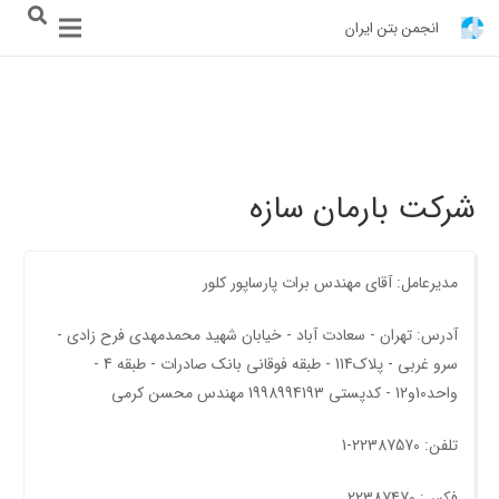
انجمن بتن ایران
شرکت بارمان سازه
مدیرعامل: آقای مهندس برات پارساپور کلور
آدرس: تهران - سعادت آباد - خیابان شهید محمدمهدی فرح زادی -
سرو غربی - پلاک114 - طبقه فوقانی بانک صادرات - طبقه 4 -
واحد10و12 - کدپستی 1998994193 مهندس محسن کرمی
تلفن: 22387570-1
فکس: 22387470