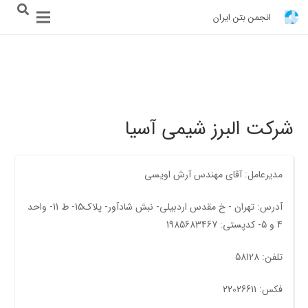
انجمن بتن ایران
شرکت البرز شیمی آسیا
مدیرعامل: آقای مهندس آرش اویسی
آدرس: تهران - خ مقدس اردبیلی- نبش شادآور- پلاک15- ط 11- واحد
4 و 5- کدپستی: 1985683467
تلفن: 58128
فکس: 22026611