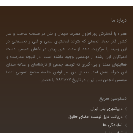
درباره ما
همراه با گسترش روز افزون مصرف سیمان و بتن در صنعت ساخت و ساز
کشور فکر ایجاد انجمنی که بتواند فعالیتهای علمی و فنی و تحقیقاتی در
این زمینه را مرکزیت دهد از مدت های پیش در اذهان عمومی دست
اندرکاران این رشته از مهندسی وجود داشته است. در نتیجه ممارست و
فعالیتهای ممتد و پی¬گیری که توسط جمعی از کارشناسان و علاقه مندان
این حرفه بعمل آمد. بدنبال این امر اولین جلسه مجمع عمومی اعضا
موسس انجمن بتن ایران در تاریخ 78/11/27 با حضور
…
دسترسی سریع
دایرکتوری بتن ایران
دریافت فایل لیست اعضای حقوق
نمایندگی ها