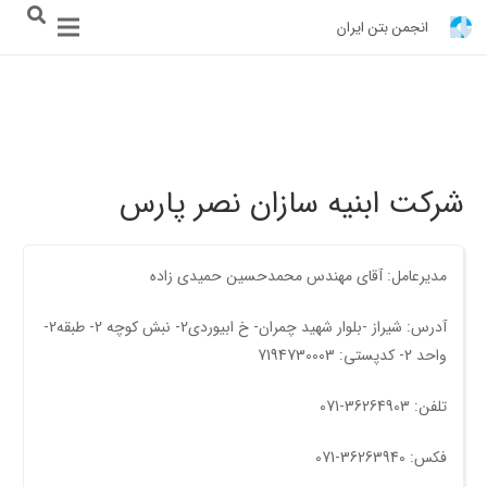
انجمن بتن ایران
شرکت ابنیه سازان نصر پارس
مدیرعامل: آقای مهندس محمدحسين حميدی زاده
آدرس: شیراز -بلوار شهید چمران- خ ابیوردی2- نبش کوچه 2- طبقه2-
واحد 2- کدپستی: 7194730003
تلفن: 36264903-071
فکس: 36263940-071