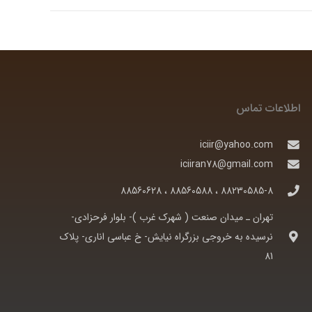
اطلاعات تماس
iciir@yahoo.com
iciiran78@gmail.com
88230585-8 ، 88560588 ، 88560628
تهران ـ ميدان صنعت ( شهرک غرب )- بلوار فرحزادی-
نرسيده به خروجی بزرگراه نيايش- خ عباسی اناری- پلاک
81