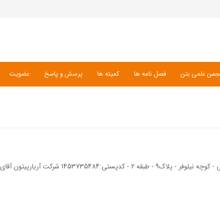
جمن علمی بتن
فصل نامه ها
کمیته ها
پرسش و پاسخ
عضویت
145 شرکت آریارپیتون آقای محمود محرمی