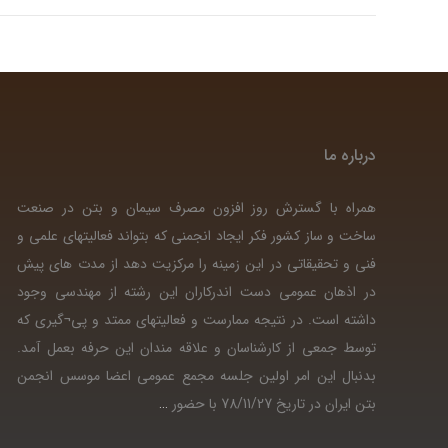
درباره ما
همراه با گسترش روز افزون مصرف سیمان و بتن در صنعت
ساخت و ساز کشور فکر ایجاد انجمنی که بتواند فعالیتهای علمی و
فنی و تحقیقاتی در این زمینه را مرکزیت دهد از مدت های پیش
در اذهان عمومی دست اندرکاران این رشته از مهندسی وجود
داشته است. در نتیجه ممارست و فعالیتهای ممتد و پی¬گیری که
توسط جمعی از کارشناسان و علاقه مندان این حرفه بعمل آمد.
بدنبال این امر اولین جلسه مجمع عمومی اعضا موسس انجمن
بتن ایران در تاریخ 78/11/27 با حضور
…