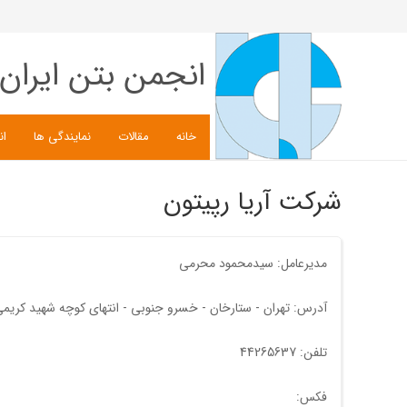
انجمن بتن ایران
خانه
مقالات
نمایندگی ها
ان
شرکت آریا رپیتون
مدیرعامل: سیدمحمود محرمی
آدرس: تهران - ستارخان - خسرو جنوبی - انتهای کوچه شهید کریمی - کوچه نیلوفر - پلاک9 - طبقه 2 - کدپستی:3735484
تلفن: 44265637
فکس: