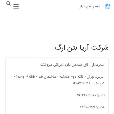
انجمن بتن ایران
شرکت آریا بتن ارگ
مدیرعامل: آقای مهندس داود میرزائی سروشک
آدرس: تهران - فلکه دوم صادقیه - ساختمان طلا - طبقه6- واحد1 -
کدپستی: 1481796238
تلفن: 44061450-52
فکس: 44950795