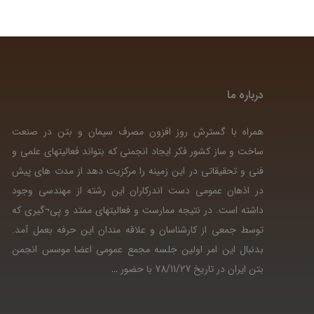
درباره ما
همراه با گسترش روز افزون مصرف سیمان و بتن در صنعت
ساخت و ساز کشور فکر ایجاد انجمنی که بتواند فعالیتهای علمی و
فنی و تحقیقاتی در این زمینه را مرکزیت دهد از مدت های پیش
در اذهان عمومی دست اندرکاران این رشته از مهندسی وجود
داشته است. در نتیجه ممارست و فعالیتهای ممتد و پی¬گیری که
توسط جمعی از کارشناسان و علاقه مندان این حرفه بعمل آمد.
بدنبال این امر اولین جلسه مجمع عمومی اعضا موسس انجمن
بتن ایران در تاریخ 78/11/27 با حضور
…