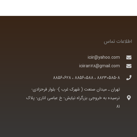
اطلاعات تماس
iciir@yahoo.com
iciiran78@gmail.com
88230585-8 ، 88560588 ، 88560628
تهران ـ ميدان صنعت ( شهرک غرب )- بلوار فرحزادی-
نرسيده به خروجی بزرگراه نيايش- خ عباسی اناری- پلاک
81