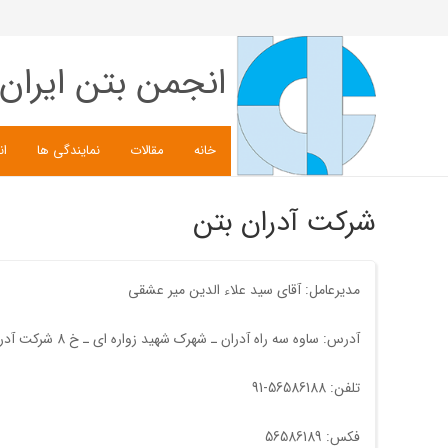
انجمن بتن ایران
خانه
مقالات
نمایندگی ها
ان
شرکت آدران بتن
مدیرعامل: آقای سید علاء الدین میر عشقی
آدرس: ساوه سه راه آدران ـ شهرک شهید زواره ای ـ خ 8 شرکت آدران بتن ـ جناب مهندس سید امین میر عشقی
تلفن: 56586188-91
فکس: 56586189