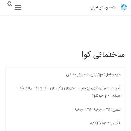
انجمن بتن ایران
ساختمانی کوا
مدیرعامل: مهندس سیدباقر سیدی
آدرس: تهران-شهیدبهشتی - خیابان پاکستان - کوچه4 - پلاک15 -
طبقه 1 - واحد5و4
تلفن: 88502391-88502392
فکس: 88747833