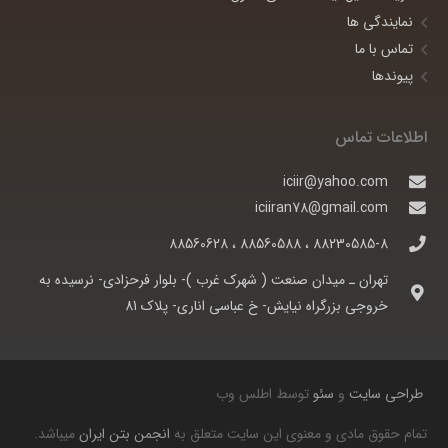
نمایندگی ها
تماس با ما
پیوندها
اطلاعات تماس
iciir@yahoo.com
iciiran78@gmail.com
88230585-8 ، 88560588 ، 88560628
تهران ـ ميدان صنعت ( شهرک غرب )- بلوار فرحزادی- نرسيده به
خروجی بزرگراه نيايش- خ عباسی اناری- پلاک 81
طراحی سایت
و
سئو
توسط اطلس وب
تمام حقوق مادی و معنوی این سایت متعلق به
انجمن بتن ایران
میباشد.