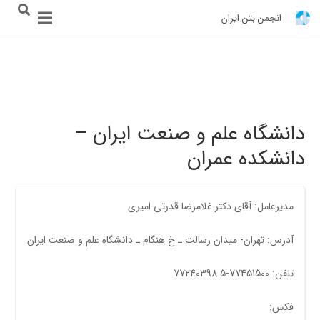
انجمن بتن ایران
دانشگاه علم و صنعت ایران –
دانشکده عمران
مدیرعامل: آقای دکتر غلامرضا قدرتی امیری
آدرس: تهران- میدان رسالت ـ خ هنگام ـ دانشگاه علم و صنعت ایران
تلفن: 77451500-5 77240398
فکس: