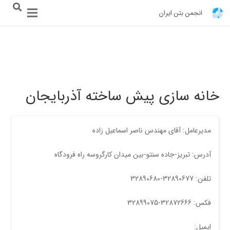
انجمن بتن ایران
خانه سازی پیش ساخته آذربایجان
مدیرعامل: آقای مهندس ناصر اسماعيل زاده
آدرس: تبریز-جاده سنتو-بین میدان کارگروسه راه فرودگاه
تلفن: 32890677-32890680
فکس: 32872666-32899075
ایمیل: