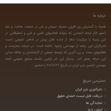
درباره ما
همراه با گسترش روز افزون مصرف سیمان و بتن در صنعت ساخت و ساز
کشور فکر ایجاد انجمنی که بتواند فعالیتهای علمی و فنی و تحقیقاتی در
این زمینه را مرکزیت دهد از مدت های پیش در اذهان عمومی دست
اندرکاران این رشته از مهندسی وجود داشته است. در نتیجه ممارست و
فعالیتهای ممتد و پی¬گیری که توسط جمعی از کارشناسان و علاقه مندان
این حرفه بعمل آمد. بدنبال این امر اولین جلسه مجمع عمومی اعضا
موسس انجمن بتن ایران در تاریخ 78/11/27 با حضور
…
دسترسی سریع
دایرکتوری بتن ایران
دریافت فایل لیست اعضای حقوق
نمایندگی ها
تماس با ما