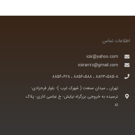
اطلاعات تماس
iciir@yahoo.com
iciiran78@gmail.com
88230585-8 ، 88560588 ، 88560628
تهران ـ ميدان صنعت ( شهرک غرب )- بلوار فرحزادی-
نرسيده به خروجی بزرگراه نيايش- خ عباسی اناری- پلاک
81