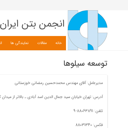
انجمن بتن ایران
خانه
مقالات
نمایندگی ها
ان
توسعه سیلوها
مدیرعامل: آقای مهندس محمدحسين رمضانی خوزستانی
آدرس: تهران خیابان سید جمال الدین اسد آبادی ـ بالاتر از میدان کلانتری ـ خیابان پنجاهم ـ شماره 3 ـ کدپس
تلفن: 88063891-9
فکس: 88031340