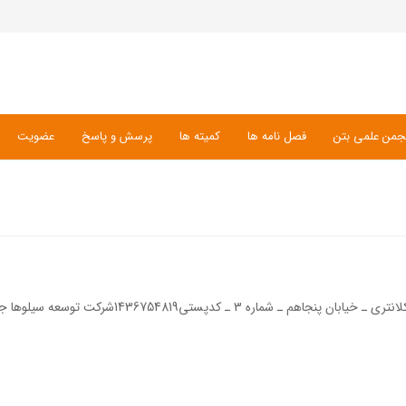
جمن علمی بتن
فصل نامه ها
کمیته ها
پرسش و پاسخ
عضویت
تی1436754819شرکت توسعه سیلوها جناب آقای سعید غلامی