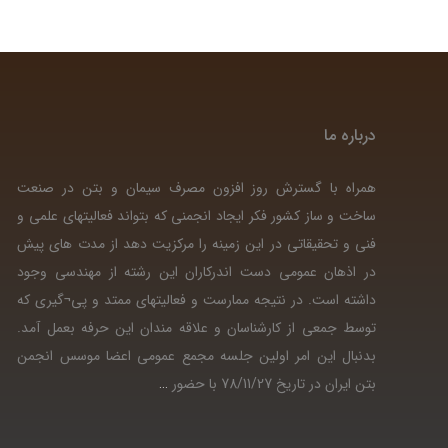
درباره ما
همراه با گسترش روز افزون مصرف سیمان و بتن در صنعت
ساخت و ساز کشور فکر ایجاد انجمنی که بتواند فعالیتهای علمی و
فنی و تحقیقاتی در این زمینه را مرکزیت دهد از مدت های پیش
در اذهان عمومی دست اندرکاران این رشته از مهندسی وجود
داشته است. در نتیجه ممارست و فعالیتهای ممتد و پی¬گیری که
توسط جمعی از کارشناسان و علاقه مندان این حرفه بعمل آمد.
بدنبال این امر اولین جلسه مجمع عمومی اعضا موسس انجمن
بتن ایران در تاریخ 78/11/27 با حضور
…