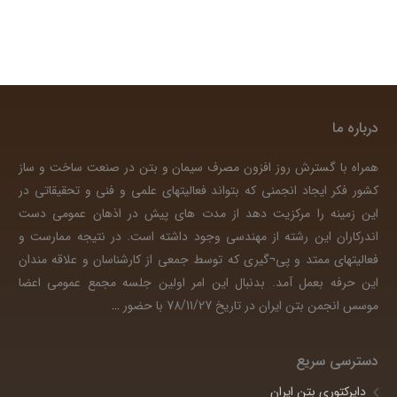
درباره ما
همراه با گسترش روز افزون مصرف سیمان و بتن در صنعت ساخت و ساز
کشور فکر ایجاد انجمنی که بتواند فعالیتهای علمی و فنی و تحقیقاتی در
این زمینه را مرکزیت دهد از مدت های پیش در اذهان عمومی دست
اندرکاران این رشته از مهندسی وجود داشته است. در نتیجه ممارست و
فعالیتهای ممتد و پی¬گیری که توسط جمعی از کارشناسان و علاقه مندان
این حرفه بعمل آمد. بدنبال این امر اولین جلسه مجمع عمومی اعضا
موسس انجمن بتن ایران در تاریخ 78/11/27 با حضور
…
دسترسی سریع
دایرکتوری بتن ایران