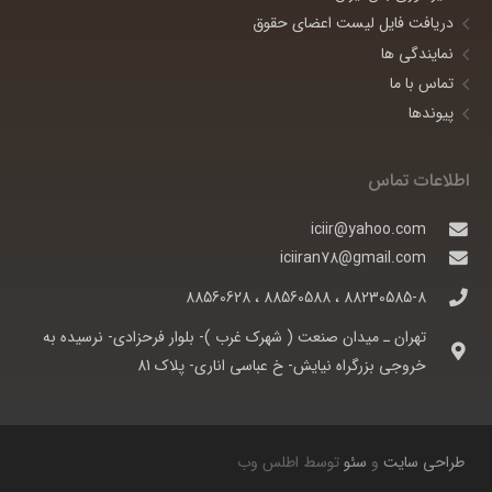
دریافت فایل لیست اعضای حقوق
نمایندگی ها
تماس با ما
پیوندها
اطلاعات تماس
iciir@yahoo.com
iciiran78@gmail.com
88230585-8 ، 88560588 ، 88560628
تهران ـ ميدان صنعت ( شهرک غرب )- بلوار فرحزادی- نرسيده به
خروجی بزرگراه نيايش- خ عباسی اناری- پلاک 81
طراحی سایت
و
سئو
توسط اطلس وب