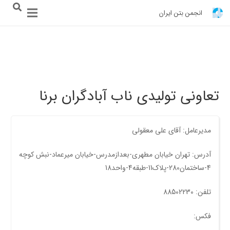
انجمن بتن ایران
تعاونی تولیدی ناب آبادگران برنا
مدیرعامل: آقای علی معقولی
آدرس: تهران خیابان مطهری-بعدازمدرس-خیابان میرعماد-نبش کوچه
4-ساختمان280-پلاک11-طبقه4-واحد18
تلفن: 88502230
فکس: