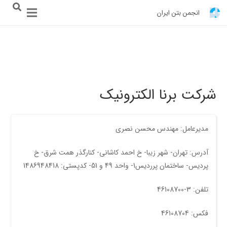
انجمن بتن ایران
شرکت برنا الکترونیک
مدیرعامل: مهندس محسن نصری
آدرس: تهران- شهر زيبا- خ احمد کاشانی- کنارگذر همت شرق- خ
پرديس- ساختمان پررديس1- واحد 49 و 51- کدپستی: 1486948418
تلفن: 3-46108700
فکس: 46108704