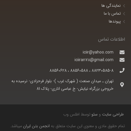
نمایندگی ها
تماس با ما
پیوندها
اطلاعات تماس
iciir@yahoo.com
iciiran78@gmail.com
88230585-8 ، 88560588 ، 88560628
تهران ـ ميدان صنعت ( شهرک غرب )- بلوار فرحزادی- نرسيده به
خروجی بزرگراه نيايش- خ عباسی اناری- پلاک 81
طراحی سایت
و
سئو
توسط اطلس وب
تمام حقوق مادی و معنوی این سایت متعلق به
انجمن بتن ایران
میباشد.