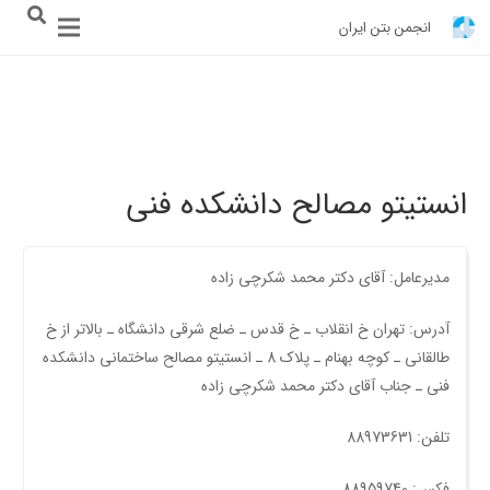
انجمن بتن ایران
انستیتو مصالح دانشکده فنی
مدیرعامل: آقای دکتر محمد شکرچی زاده
آدرس: تهران خ انقلاب ـ خ قدس ـ ضلع شرقی دانشگاه ـ بالاتر از خ
طالقانی ـ کوچه بهنام ـ پلاک 8 ـ انستیتو مصالح ساختمانی دانشکده
فنی ـ جناب آقای دکتر محمد شکرچی زاده
تلفن: 88973631
فکس: 88959740