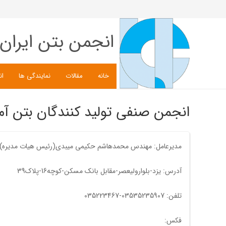
انجمن بتن ایران
خانه
مقالات
نمایندگی ها
ان
انجمن صنفی تولید کنندگان بتن آما
مدیرعامل: مهندس محمدهاشم حکیمی میبدی(رئیس هیات مدیره)
آدرس: یزد-بلوارولیعصر-مقابل بانک مسکن-کوچه16-پلاک39
تلفن: 03535235907-035223467
فکس: