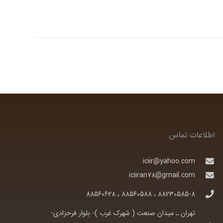
اطلاعات تماس
iciir@yahoo.com
iciiran78@gmail.com
88230585-8 ، 88560588 ، 88560628
تهران ـ ميدان صنعت ( شهرک غرب )- بلوار فرحزادی-