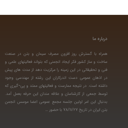
درباره ما
همراه با گسترش روز افزون مصرف سیمان و بتن در صنعت
ساخت و ساز کشور فکر ایجاد انجمنی که بتواند فعالیتهای علمی و
فنی و تحقیقاتی در این زمینه را مرکزیت دهد از مدت های پیش
در اذهان عمومی دست اندرکاران این رشته از مهندسی وجود
داشته است. در نتیجه ممارست و فعالیتهای ممتد و پی¬گیری که
توسط جمعی از کارشناسان و علاقه مندان این حرفه بعمل آمد.
بدنبال این امر اولین جلسه مجمع عمومی اعضا موسس انجمن
بتن ایران در تاریخ 78/11/27 با حضور
…