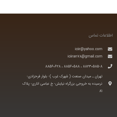
اطلاعات تماس
iciir@yahoo.com
iciiran78@gmail.com
88230585-8 ، 88560588 ، 88560628
تهران ـ ميدان صنعت ( شهرک غرب )- بلوار فرحزادی-
نرسيده به خروجی بزرگراه نيايش- خ عباسی اناری- پلاک
81