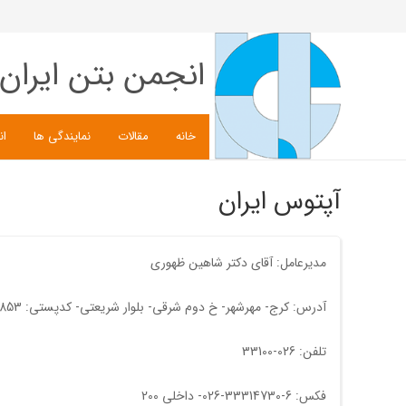
انجمن بتن ایران
خانه
مقالات
نمایندگی ها
ان
آپتوس ایران
مدیرعامل: آقای دکتر شاهين ظهوری
آدرس: کرج- مهرشهر- خ دوم شرقی- بلوار شريعتی- کدپستی: 3186948853
تلفن: 026-33100
فکس: 6-33314730-026- داخلی 200