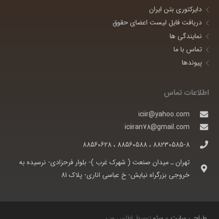
دایرکتوری بتن ایران
دریافت فایل لیست اعضای حقوق
نمایندگی ها
تماس با ما
پیوندها
اطلاعات تماس
iciir@yahoo.com
iciiran78@gmail.com
88230585-8 ، 88560588 ، 88560628
تهران ـ ميدان صنعت ( شهرک غرب )- بلوار فرحزادی- نرسيده به
خروجی بزرگراه نيايش- خ عباسی اناری- پلاک 81
طراحی سایت
و
سئو
توسط اطلس وب