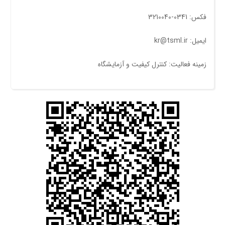
فکس: 0341-3210040
ایمیل: kr@tsml.ir
زمینه فعالیت: کنترل کیفیت و آزمایشگاه