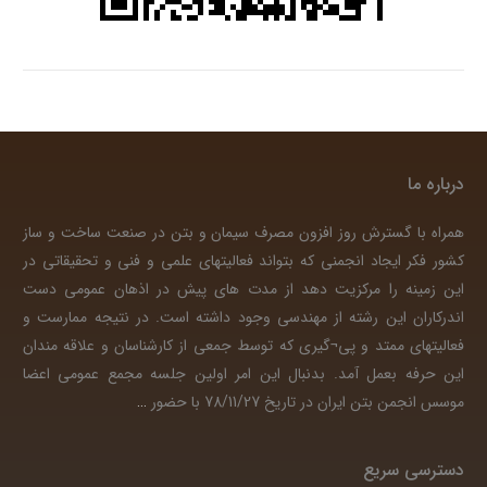
درباره ما
همراه با گسترش روز افزون مصرف سیمان و بتن در صنعت ساخت و ساز
کشور فکر ایجاد انجمنی که بتواند فعالیتهای علمی و فنی و تحقیقاتی در
این زمینه را مرکزیت دهد از مدت های پیش در اذهان عمومی دست
اندرکاران این رشته از مهندسی وجود داشته است. در نتیجه ممارست و
فعالیتهای ممتد و پی¬گیری که توسط جمعی از کارشناسان و علاقه مندان
این حرفه بعمل آمد. بدنبال این امر اولین جلسه مجمع عمومی اعضا
موسس انجمن بتن ایران در تاریخ 78/11/27 با حضور
…
دسترسی سریع