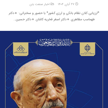
۲۷ آبان, ۱۴۰۴
اخبار صنعت بتن
*ارزیابی کلان نظام بانکی و ارزی کشور* با حضور و سخنرانی: 🔹دکتر
طهماسب مظاهری 🔹دکتر اصغر فخریه کاشان 🔹دکتر حسین…