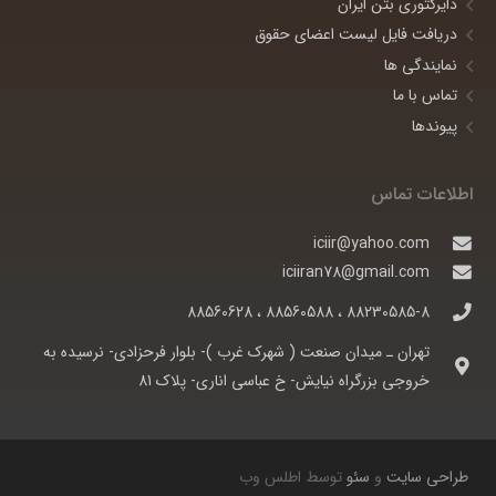
دایرکتوری بتن ایران
دریافت فایل لیست اعضای حقوق
نمایندگی ها
تماس با ما
پیوندها
اطلاعات تماس
iciir@yahoo.com
iciiran78@gmail.com
88230585-8 ، 88560588 ، 88560628
تهران ـ ميدان صنعت ( شهرک غرب )- بلوار فرحزادی- نرسيده به
خروجی بزرگراه نيايش- خ عباسی اناری- پلاک 81
طراحی سایت
و
سئو
توسط اطلس وب