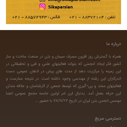
درباره ما
همراه با گسترش روز افزون مصرف سیمان و بتن در صنعت ساخت و ساز
کشور فکر ایجاد انجمنی که بتواند فعالیتهای علمی و فنی و تحقیقاتی در
این زمینه را مرکزیت دهد از مدت های پیش در اذهان عمومی دست
اندرکاران این رشته از مهندسی وجود داشته است. در نتیجه ممارست و
فعالیتهای ممتد و پی¬گیری که توسط جمعی از کارشناسان و علاقه مندان
این حرفه بعمل آمد. بدنبال این امر اولین جلسه مجمع عمومی اعضا
موسس انجمن بتن ایران در تاریخ 78/11/27 با حضور
…
دسترسی سریع