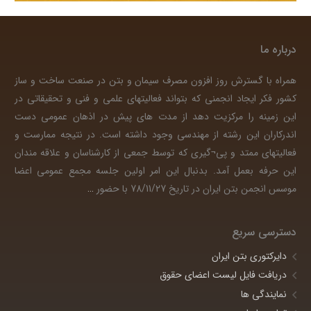
درباره ما
همراه با گسترش روز افزون مصرف سیمان و بتن در صنعت ساخت و ساز
کشور فکر ایجاد انجمنی که بتواند فعالیتهای علمی و فنی و تحقیقاتی در
این زمینه را مرکزیت دهد از مدت های پیش در اذهان عمومی دست
اندرکاران این رشته از مهندسی وجود داشته است. در نتیجه ممارست و
فعالیتهای ممتد و پی¬گیری که توسط جمعی از کارشناسان و علاقه مندان
این حرفه بعمل آمد. بدنبال این امر اولین جلسه مجمع عمومی اعضا
موسس انجمن بتن ایران در تاریخ 78/11/27 با حضور
…
دسترسی سریع
دایرکتوری بتن ایران
دریافت فایل لیست اعضای حقوق
نمایندگی ها