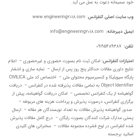
خود صمیمانه دعوت به عمل می آید.
وب سایت اصلی کنفرانس
: www.engineering2018.com
ایمیل دبیرخانه:
info@engineering2018.com
تلفن:
09195489387
امتیازات کنفرانس:
امکان ثبت نام بصورت حضوری و غیرحضوری – اعلام
نتایج داوری مقالات حداکثر پنج روز پس از ارسال – نمایه سازی و انتشار
پایگاه سیویلیکا و کنسیرسیوم محتوای ملی – اختصاص کد ملی CIVILICA
Object Identifier به تمامی مقالات پذیرفته شده در کنفرانس – دریافت
گواهینامه از یک کنفرانس تخصصی – امکان دریافت گواهینامه، پیش از
برگزاری کنفرانس، درصورت پذیرش و پرداخت هزینه های مربوطه –
صدور گواهینامه پذیرش مقالات به تعداد نویسندگان هر مقاله – ارسال
پستی مدارک شرکت کنندگان بصورت رایگان – درج کامل مقالات پذیرش
شده کنفرانس در لوح فشرده مجموعه مقالات – سخنرانی های کلیدی
اساتید برجسته