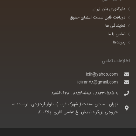
دایرکتوری بتن ایران
دریافت فایل لیست اعضای حقوق
نمایندگی ها
تماس با ما
پیوندها
اطلاعات تماس
iciir@yahoo.com
iciiran78@gmail.com
88230585-8 ، 88560588 ، 88560628
تهران ـ ميدان صنعت ( شهرک غرب )- بلوار فرحزادی- نرسيده به
خروجی بزرگراه نيايش- خ عباسی اناری- پلاک 81