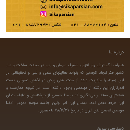
درباره ما
همراه با گسترش روز افزون مصرف سیمان و بتن در صنعت ساخت و ساز
کشور فکر ایجاد انجمنی که بتواند فعالیتهای علمی و فنی و تحقیقاتی در
این زمینه را مرکزیت دهد از مدت های پیش در اذهان عمومی دست
اندرکاران این رشته از مهندسی وجود داشته است. در نتیجه ممارست و
فعالیتهای ممتد و پی¬گیری که توسط جمعی از کارشناسان و علاقه مندان
این حرفه بعمل آمد. بدنبال این امر اولین جلسه مجمع عمومی اعضا
موسس انجمن بتن ایران در تاریخ 78/11/27 با حضور
…
دسترسی سریع