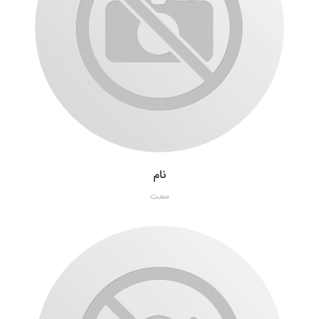
نام
سمت