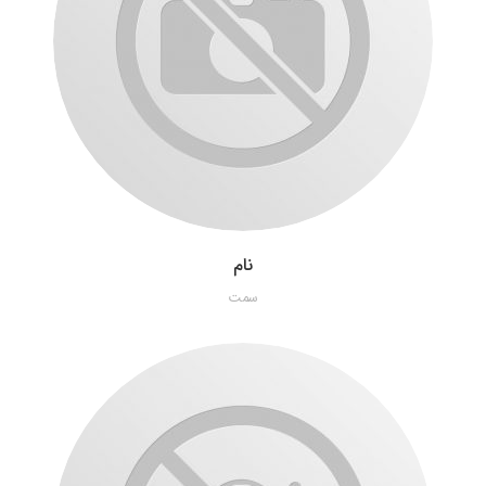
نام
سمت