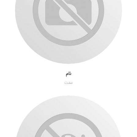
نام
سمت