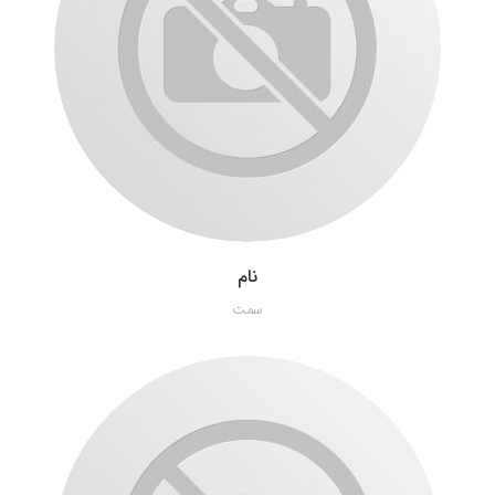
نام
سمت