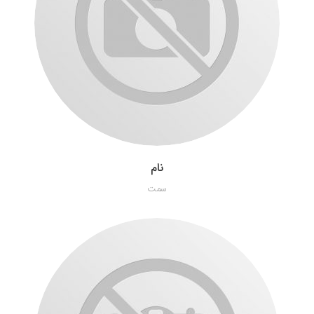
نام
سمت