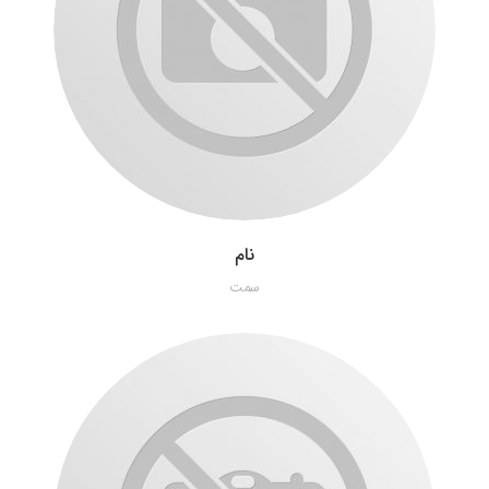
نام
سمت