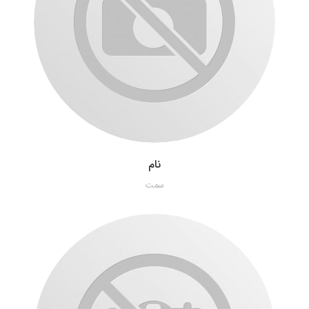
نام
سمت