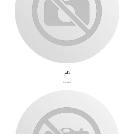
نام
سمت