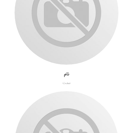
نام
سمت