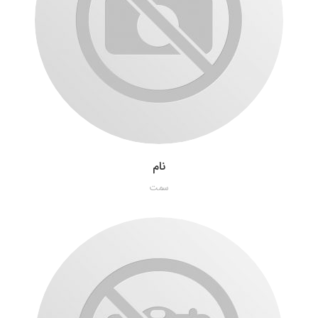
نام
سمت