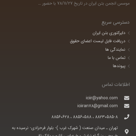
موسس انجمن بتن ایران در تاریخ 78/11/27 با حضور
…
دسترسی سریع
دایرکتوری بتن ایران
دریافت فایل لیست اعضای حقوق
نمایندگی ها
تماس با ما
پیوندها
اطلاعات تماس
iciir@yahoo.com
iciiran78@gmail.com
88230585-8 ، 88560588 ، 88560628
تهران ـ ميدان صنعت ( شهرک غرب )- بلوار فرحزادی- نرسيده به
خروجی بزرگراه نيايش- خ عباسی اناری- پلاک 81