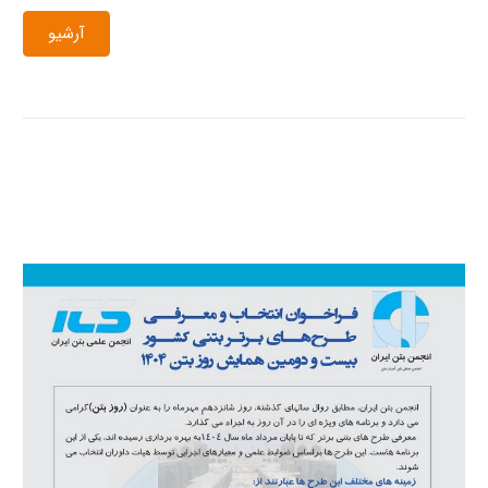
آرشیو