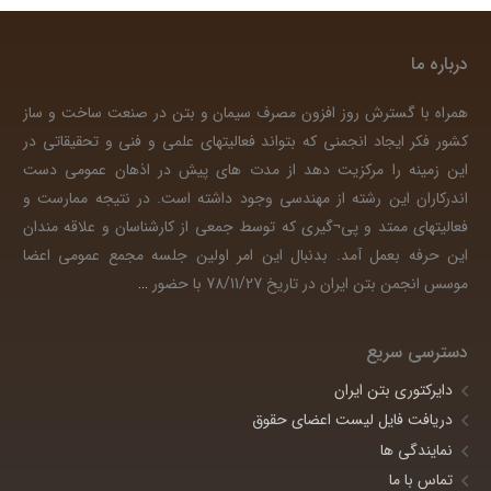
درباره ما
همراه با گسترش روز افزون مصرف سیمان و بتن در صنعت ساخت و ساز
کشور فکر ایجاد انجمنی که بتواند فعالیتهای علمی و فنی و تحقیقاتی در
این زمینه را مرکزیت دهد از مدت های پیش در اذهان عمومی دست
اندرکاران این رشته از مهندسی وجود داشته است. در نتیجه ممارست و
فعالیتهای ممتد و پی¬گیری که توسط جمعی از کارشناسان و علاقه مندان
این حرفه بعمل آمد. بدنبال این امر اولین جلسه مجمع عمومی اعضا
موسس انجمن بتن ایران در تاریخ 78/11/27 با حضور
…
دسترسی سریع
دایرکتوری بتن ایران
دریافت فایل لیست اعضای حقوق
نمایندگی ها
تماس با ما