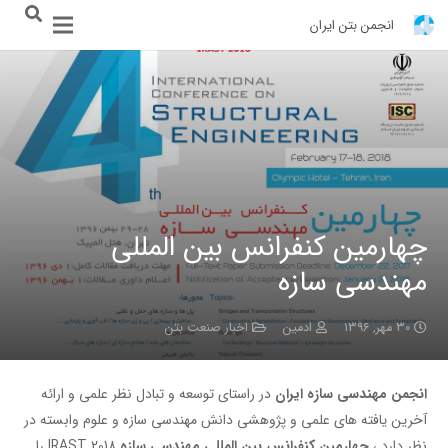
انجمن بتن ایران
چهارمین کنفرانس بین المللی
مهندسی سازه
۳۰ مهر, ۱۳۹۶
ادمین
اخبار صنعت بتن
انجمن
مهندسی
سازه
ایران
در راستای توسعه و تبادل نظر علمی و ارائه
آخرین یافته های علمی و پژوهشی دانش مهندسی سازه و علوم وابسته در
نظر دارد ،
چهارمین کنفرانس
بین
المللی
مهندسی
سازه
IRAST 2018 را