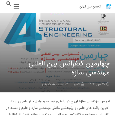
انجمن بتن ایران
چهارمین کنفرانس بین المللی
مهندسی سازه
۳۰ مهر, ۱۳۹۶
ادمین
اخبار صنعت بتن
انجمن
مهندسی
سازه
ایران
در راستای توسعه و تبادل نظر علمی و ارائه
آخرین یافته های علمی و پژوهشی دانش مهندسی سازه و علوم وابسته در
نظر دارد ،
چهارمین کنفرانس
بین
المللی
مهندسی
سازه
IRAST 2018 را